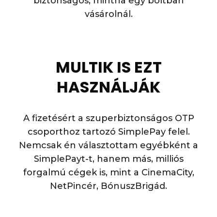
biztonságos, mintha egy boltban
vásárolnál.
MULTIK IS EZT
HASZNÁLJÁK
A fizetésért a szuperbiztonságos OTP
csoporthoz tartozó SimplePay felel.
Nemcsak én választottam egyébként a
SimplePayt-t, hanem más, milliós
forgalmú cégek is, mint a CinemaCity,
NetPincér, BónuszBrigád.