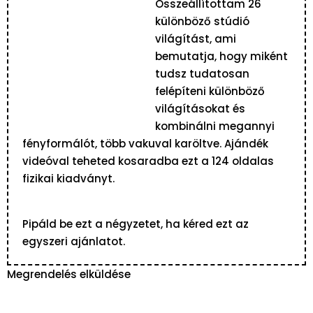
Összeállítottam 26
különböző stúdió
világítást, ami
bemutatja, hogy miként
tudsz tudatosan
felépíteni különböző
világításokat és
kombinálni megannyi
fényformálót, több vakuval karöltve. Ajándék
videóval teheted kosaradba ezt a 124 oldalas
fizikai kiadványt.
Pipáld be ezt a négyzetet, ha kéred ezt az
egyszeri ajánlatot.
Megrendelés elküldése