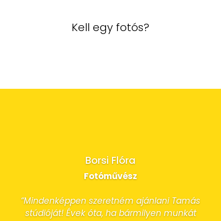
Kell egy fotós?
Borsi Flóra
Fotóművész
“Mindenképpen szeretném ajánlani Tamás
stúdióját! Évek óta, ha bármilyen munkát