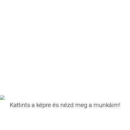
A Wtamas Studio 14 éves
tapasztalatának köszönhetően mind
fotózásban, mind videózásban vállal
magán- illetve céges felkéréseket, és
biztosítja a rugalmas együttműködést,
a jó munkakapcsolatot, a
professzionális körülményeket és
mindezt megfizethető áron.
Keress bizalommal:
wtamas@wtamas.hu
Kattints a képre és nézd meg a munkáim!