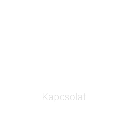
Kapcsolat
Vedd fel velem a kapcsolatot és töltsd ki az