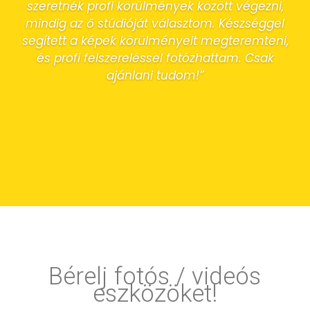
szeretnék profi körülmények között végezni,
mindig az ő stúdióját választom. Készséggel
segített a képek körülményeit megteremteni,
és profi felszereléssel fotózhattam. Csak
ajánlani tudom!”
Bérelj fotós / videós
eszközöket!