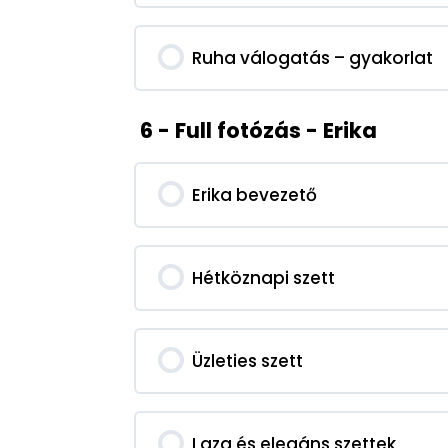
Ruha válogatás – gyakorlat
6 - Full fotózás - Erika
Erika bevezető
Hétköznapi szett
Üzleties szett
Laza és elegáns szettek