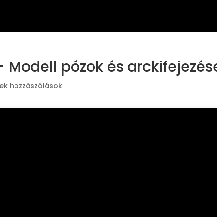
z – Modell pózok és arckifejezés
ek hozzászólások