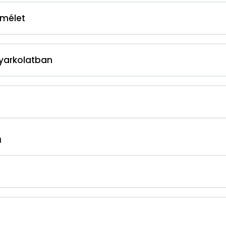
mélet
yarkolatban
n