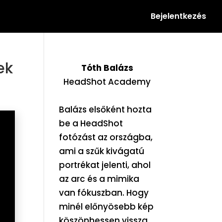
Bejelentkezés
ek
Tóth Balázs
HeadShot Academy
Balázs elsőként hozta
be a HeadShot
fotózást az országba,
ami a szűk kivágatú
portrékat jelenti, ahol
az arc és a mimika
van fókuszban. Hogy
minél előnyösebb kép
köszönhessen vissza