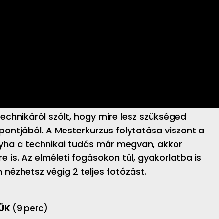
technikáról szólt, hogy mire lesz szükséged
ontjából. A Mesterkurzus folytatása viszont a
gyha a technikai tudás már megvan, akkor
 is. Az elméleti fogásokon túl, gyakorlatba is
 nézhetsz végig 2 teljes fotózást.
SÜK
(9 perc)