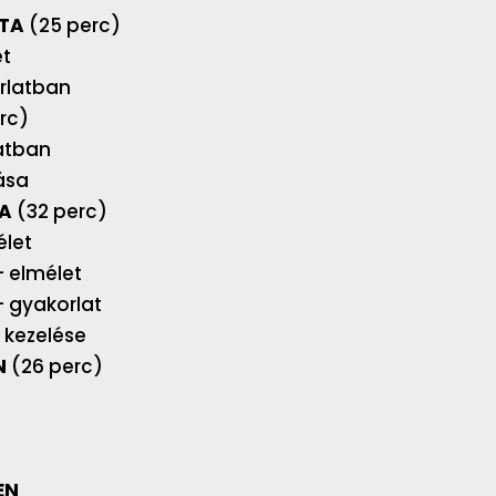
ATA
(25 perc)
t
rlatban
rc)
atban
ása
SA
(32 perc)
élet
 elmélet
 gyakorlat
 kezelése
N
(26 perc)
t
EN