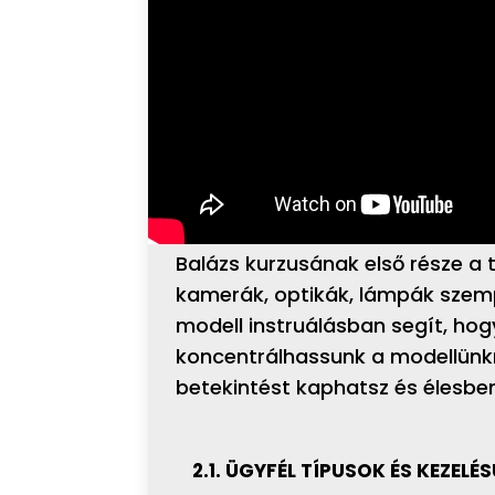
Balázs kurzusának első része a 
kamerák, optikák, lámpák szemp
modell instruálásban segít, ho
koncentrálhassunk a modellünkre
betekintést kaphatsz és élesben
2.1. ÜGYFÉL TÍPUSOK ÉS KEZELÉ