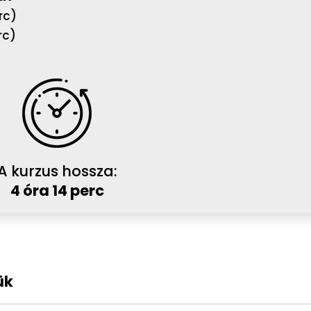
rc)
rc)
A kurzus hossza:
4 óra 14 perc
ük