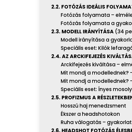
2.2. FOTÓZÁS IDEÁLIS FOLYAM
Fotózás folyamata – elméle
Fotózás folyamata a gyako
2.3. MODELL IRÁNYÍTÁSA
(34 pe
Modell irányítása a gyakorl
Speciális eset: Kilók lefarag
2.4. AZ ARCKIFEJEZÉS KIVÁLTÁ
Arckifejezés kiváltása – elm
Mit mondj a modellednek? –
Mit mondj a modellednek? –
Speciális eset: Ínyes mosoly
2.5. PROFIZMUS A RÉSZLETEKBE
Hosszú haj menedzsment
Ékszer a headshotokon
Ruha válogatás – gyakorla
2.6. HEADSHOT FOTÓZÁS ÉLESB